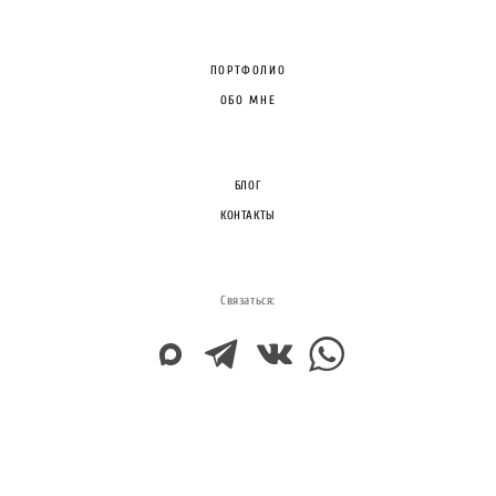
ПОРТФОЛИО
ОБО МНЕ
БЛОГ
КОНТАКТЫ
Связаться:
Фотограф на свадьбу Видное
,
Детский фотограф
,
Семейный фотограф
,
Фотосъёмка крещения
,
Фотограф на крестины
,
Таинство крещения
,